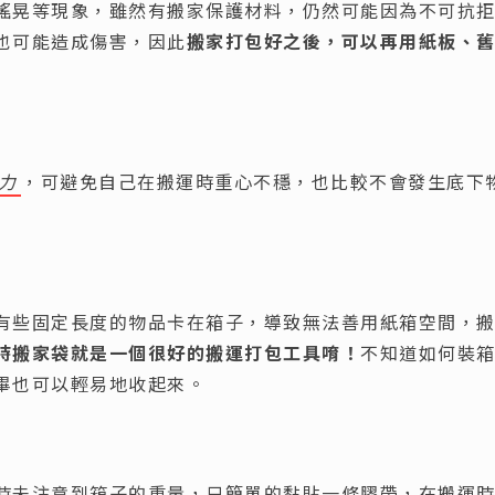
搖晃等現象，雖然有搬家保護材料，仍然可能因為不可抗
也可能造成傷害，因此
搬家打包好之後，可以再用紙板、
力
，可避免自己在搬運時重心不穩，也比較不會發生底下
有些固定長度的物品卡在箱子，導致無法善用紙箱空間，
時搬家袋就是一個很好的搬運打包工具唷！
不知道如何裝
畢也可以輕易地收起來。
箱
時未注意到箱子的重量，只簡單的黏貼一條膠帶，在搬運