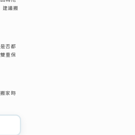
，建議搬
分是否都
品雙重保
趁搬家時
。