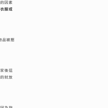
拒的因素
舊衣服或
物品被壓
搬家後這
箱的就放
時因為拖