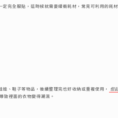
一定完全服貼，這時候就需要緩衝耗材，常見可利用的耗
娃娃、鞋子等物品，後續整理完也好收納或重複使用，
但
導致裡面的衣物變得潮濕。