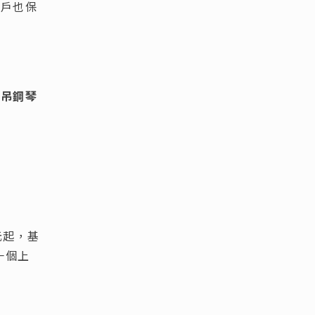
客戶也保
車吊鋼琴
元起，基
一個上