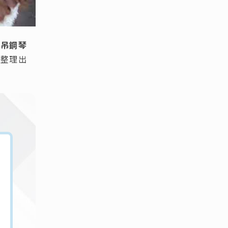
得
吊鋼琴
您整理出