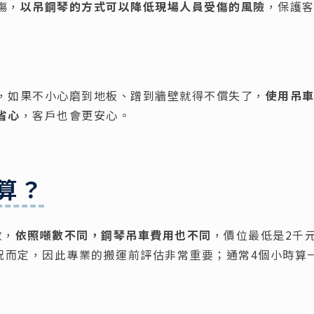
傷，
以吊鋼琴的方式可以降低現場人員受傷的風險
，保護
，如果不小心磨到地板、蹭到牆壁就得不償失了，
使用吊
省心
，客戶也會更安心。
算？
數，
依照噸數不同，鋼琴吊車費用也不同
，價位最低是2千
際情況而定，因此專業的搬運前評估非常重要；通常4個小時算