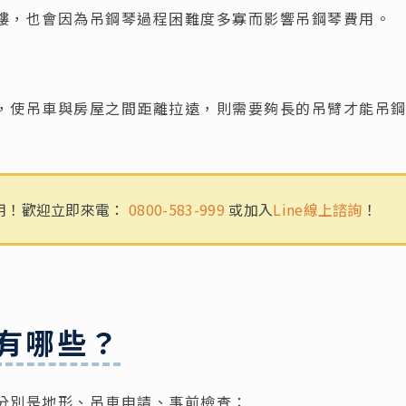
樓，也會因為吊鋼琴過程困難度多寡而影響吊鋼琴費用。
，使吊車與房屋之間距離拉遠，則需要夠長的吊臂才能吊
用！
歡迎立即來電：
0800-583-999
或加入
Line線上諮詢
！
有哪些？
分別是地形、吊車申請、事前檢查：