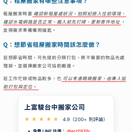
Q：租屋搬家有哪些注意事項？
租屋搬家時要
確認新租屋處狀況、拍照紀錄入住前環境、
確認水電網路是否正常、搬入前先打掃、更新寄件地址
，
並視需求準備備用鑰匙。
Q：想節省租屋搬家時間該怎麼做？
若想節省時間，可先提前分類打包，將不需要的物品先處
理掉，並選擇搬家公司協助搬運。
若工作忙碌或物品較多，也
可以考慮精緻搬家，由專人協
助打包與定位。
上富駿台中搬家公司
★ ★ ★ ★ ★
4.9（200+ 則評論）
免費 LINE 估價：
@act2970r