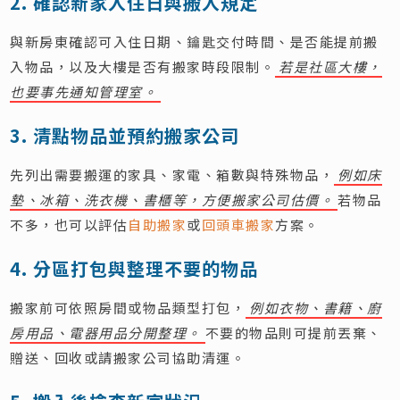
2. 確認新家入住日與搬入規定
與新房東確認可入住日期、鑰匙交付時間、是否能提前搬
入物品，以及大樓是否有搬家時段限制。
若是社區大樓，
也要事先通知管理室。
3. 清點物品並預約搬家公司
先列出需要搬運的家具、家電、箱數與特殊物品，
例如床
墊、冰箱、洗衣機、書櫃等，方便搬家公司估價。
若物品
不多，也可以評估
自助搬家
或
回頭車搬家
方案。
4. 分區打包與整理不要的物品
搬家前可依照房間或物品類型打包，
例如衣物、書籍、廚
房用品、電器用品分開整理。
不要的物品則可提前丟棄、
贈送、回收或請搬家公司協助清運。