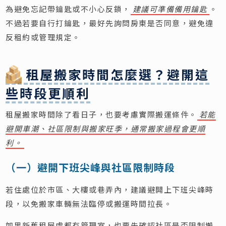
為避免忘記帶鑰匙或不小心反鎖，
建議可準備備用鑰匙
。
不過若要自行打鑰匙，最好先詢問房東是否同意，避免違
反租約或管理規定。
租屋搬家時間怎麼選？避開這
些時段更順利
租屋搬家時間除了看日子，也要考慮實際搬運條件。
若能
避開車潮、社區限制與搬家旺季，通常搬家過程會更順
利。
（一）避開下班尖峰與社區限制時段
若住處位於市區、大樓或巷弄內，建議避開上下班尖峰時
段，以免搬家車輛無法臨停或搬運時間拉長。
如果新舊租屋處都有管理室，也要先確認社區是否限制搬