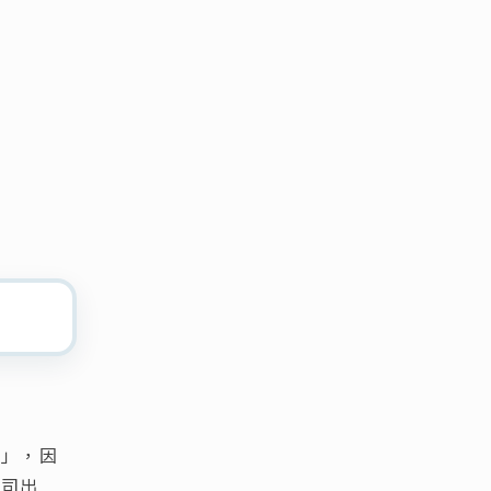
。
輸」，因
公司出