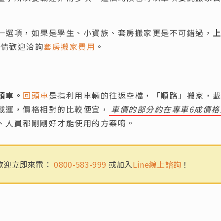
一選項，如果是學生、小資族、套房搬家更是不可錯過，
詳情歡迎洽詢
套房搬家費用
。
頭車。
回頭車
是指利用車輛的往返空檔，「順路」搬家，
載運，價格相對的比較便宜，
車價的部分約在專車6成價格
、人員都剛剛好才能使用的方案唷。
歡迎立即來電：
0800-583-999
或加入
Line線上諮詢
！