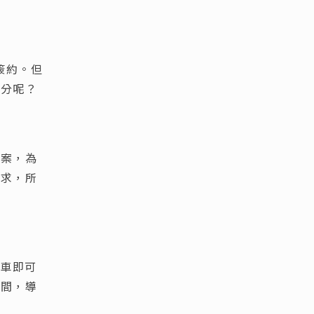
簽約。但
部分呢？
方案，為
需求，所
貨車即可
空間，導