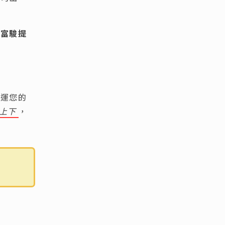
上富駿提
載運您的
上下
，