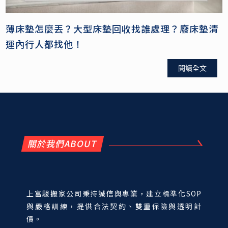
薄床墊怎麼丟？大型床墊回收找誰處理？廢床墊清
運內行人都找他！
閱讀全文
關於我們ABOUT
上富駿搬家公司秉持誠信與專業，建立標準化SOP
與嚴格訓練，提供合法契約、雙重保險與透明計
價。