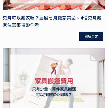
鬼月可以搬家嗎？農曆七月搬家禁忌、4個鬼月搬
家注意事項帶你看
閱讀全文