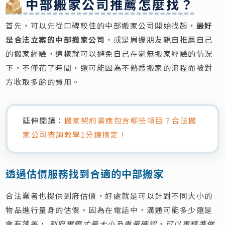
中部搬家公司推薦怎麼找？
首先，可以先從口碑較佳的中部搬家公司開始找起，
最好
是合法立案的中部搬家公司
，或是周邊朋友親自推薦自己
的搬家經驗，這樣就可以避免自己在毫無搬家經驗的情況
下，不僅花了時間，還可能因為不熟悉搬家的流程而被對
方收取多餘的費用。
延伸閱讀：
搬家契約書應包含哪些項目？合法搬
家公司查詢教學1分鐘搞定！
透過估價服務找到合適的中部搬家
合法業者也提供到府估價，好處就是可以針對不同大小的
物品進行量身的估價。因為在電話中，溝通可能多少還是
會有落差，
到府實際丈量大小及重量確認，可以更精準做