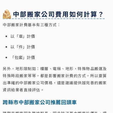
中部搬家公司費用如何計算？
中部搬家計費基本有三種方式：
以「車」計價
以「件」計價
「包套」計價
另外，地形限制如：樓層、電梯、地形，特殊物品搬運及
特殊時段搬家等等，都是影響搬家計費的方式，所以要算
出準確的中部搬家公司價格，還是建議提供越完善的搬家
資訊給業者直接評估。
跨縣市中部搬家公司推薦回頭車