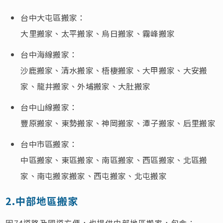
台中大屯區搬家：
大里搬家、太平搬家、烏日搬家、霧峰搬家
台中海線搬家：
沙鹿搬家、清水搬家、梧棲搬家、大甲搬家、大安搬
家、龍井搬家、外埔搬家、大肚搬家
台中山線搬家：
豐原搬家、東勢搬家、神岡搬家、潭子搬家、后里搬家
台中市區搬家：
中區搬家、東區搬家、南區搬家、西區搬家、北區搬
家、南屯搬家搬家、西屯搬家、北屯搬家
2.中部地區搬家
因74道路及國道方便，也提供中部地區搬家，包含：