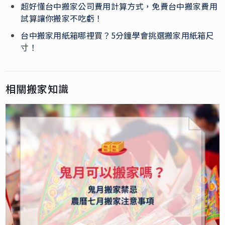
超好懂台中搬家公司費用計算方式，免費台中搬家費用
試算讓你搬家不吃虧！
台中搬家用紙箱哪裡買？5分鐘學會挑選搬家用紙箱尺
寸！
相關搬家知識