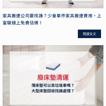
家具搬運公司要找誰？少量單件家具搬運費用，上
富駿線上免費估價！
閱讀全文