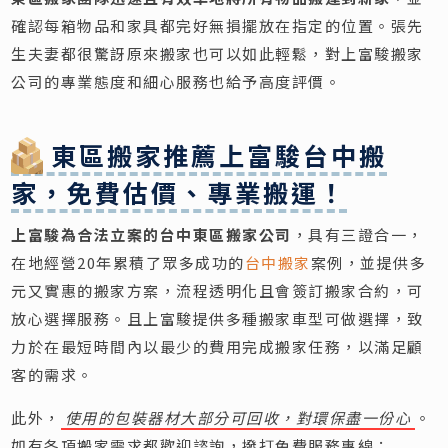
確認每箱物品和家具都完好無損擺放在指定的位置。張先
生夫妻都很驚訝原來搬家也可以如此輕鬆，對上富駿搬家
公司的專業態度和細心服務也給予高度評價。
東區搬家推薦上富駿台中搬
家，免費估價、專業搬運！
上富駿為合法立案的台中東區搬家公司
，具有三證合一，
在地經營20年累積了眾多成功的
台中搬家
案例，並提供多
元又實惠的搬家方案，流程透明化且會簽訂搬家合約，可
放心選擇服務。且上富駿提供多種搬家車型可做選擇，致
力於在最短時間內以最少的費用完成搬家任務，以滿足顧
客的需求。
此外，
使用的包裝器材大部分可回收，對環保盡一份心
。
如有各項搬家需求都歡迎諮詢，撥打免費服務專線：