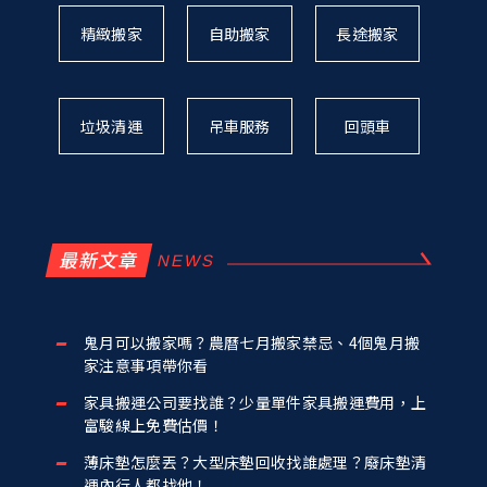
精緻搬家
自助搬家
長途搬家
垃圾清運
吊車服務
回頭車
最新文章
鬼月可以搬家嗎？農曆七月搬家禁忌、4個鬼月搬
家注意事項帶你看
家具搬運公司要找誰？少量單件家具搬運費用，上
富駿線上免費估價！
薄床墊怎麼丟？大型床墊回收找誰處理？廢床墊清
運內行人都找他！