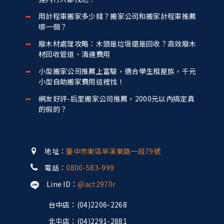
用計程車搬家多少錢？搬家公司和搬家計程車推薦
哪一個？
廢木材處理攻略：木頭是垃圾還是回收？高效廢木
材回收管道、清運費用
小型搬家公司推薦上富駿，適合學生租屋族，千元
小型自助搬家費用這裡找！
網友好評-后里搬家公司推薦，2000元以內搞定真
的假的？
地址：
臺中市東區旱溪東路一段79號
電話：
0800-583-999
Line ID：
@act2970r
台中店：(04)2206-2268
北屯店：(04)2291-2881