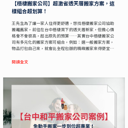
【梧棲搬家公司】超激省透天厝搬家方案，這
樣組合超划算！
王先生為了讓一家人住得更舒適，想找梧棲搬家公司協助
搬離舊家，前往在台中梧棲買下的透天厝新家，但擔心價
格會不會很高，超出原先的預算……其實台中梧棲搬家公
司有多元化的搬家方案可組合，例如：選一般搬家方案，
物品打包自己來，就會比全程包辦的精緻搬家來得便宜；
梧棲精緻搬家則是從打包、搬運到定位，由搬家公司提供
全方位的服務....
閱讀全文