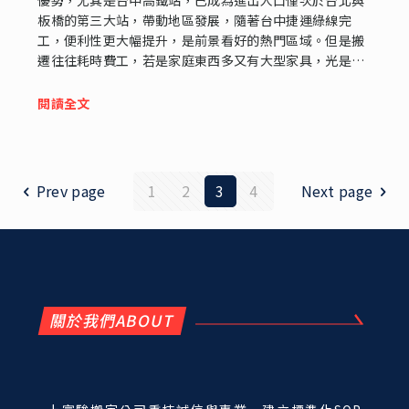
優勢，尤其是台中高鐵站，已成為進出人口僅次於台北與
板橋的第三大站，帶動地區發展，隨著台中捷運綠線完
工，便利性更大幅提升，是前景看好的熱門區域。但是搬
遷往往耗時費工，若是家庭東西多又有大型家具，光是打
包就令人頭痛。因此本文整理了烏日搬家公司的各種服務
方案，及大致費用資訊..
閱讀全文
Prev page
1
2
3
4
Next page
關於我們ABOUT