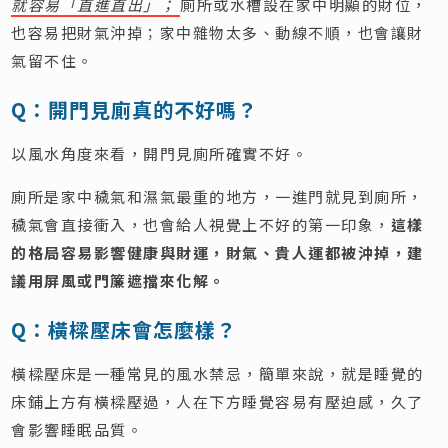
就容易「直進直出」；
廁所或水槽設在家中明顯的財位，
也容易把財氣沖掉；家中雜物太多、動線不順，也會讓財
氣留不住。
Q：開門見廁真的不好嗎？
以風水角度來看，開門見廁所確實不好。
廁所是家中穢氣和濕氣最重的地方，一進門就見到廁所，
穢氣會直接衝入，也會給人視覺上不好的第一印象，
這樣
的格局容易影響健康與財運，財氣、貴人運都被沖掉，建
議用屏風或門簾遮擋來化解。
Q：橫樑壓床會怎麼樣？
橫樑壓床是一種常見的風水禁忌，簡單來說，就是睡覺的
床鋪上方有橫樑壓過，人在下方睡覺容易有壓迫感，久了
會影響睡眠品質。