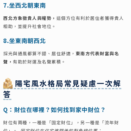
7.坐西北朝東南
西北方象徵貴人與權勢，
這個方位有利於居住者獲得貴人
相助，並提升社會地位。
8.坐東南朝西北
採光與通風都算不錯、居住舒適，
東南方代表財富與名
聲，
有助於財運及名聲累積。
陽宅風水格局常見疑慮一次解
答
Q：財位在哪裡？如何找到家中財位？
財位有兩種，一種是「固定財位」，另一種是「流年財
位」。
固定財位在住宅進門後的對角線位置：