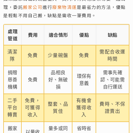
理，委託
搬家公司
進行
廢棄物清運
是最省力的方法，優點
是輕鬆不用自己搬，缺點是需收一筆費用。
處理
費用
適合情形
優點
缺點
管道
清潔
需配合收運
免費
少量碗盤
免費
隊
時間
捐贈
品相良
需事先確
環保有
慈善
免費
好、無破
認、可能需
意義
機構
損
自行運送
二手
免費，
有機會
整套、品
費時、不保
平台
可獲得
獲得收
質佳
證賣出
轉賣
收入
入
搬家
量多或同
省時省
以量收