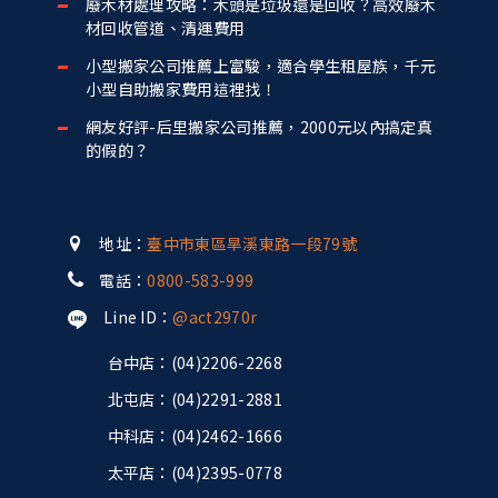
廢木材處理攻略：木頭是垃圾還是回收？高效廢木
材回收管道、清運費用
小型搬家公司推薦上富駿，適合學生租屋族，千元
小型自助搬家費用這裡找！
網友好評-后里搬家公司推薦，2000元以內搞定真
的假的？
地址：
臺中市東區旱溪東路一段79號
電話：
0800-583-999
Line ID：
@act2970r
台中店：(04)2206-2268
北屯店：(04)2291-2881
中科店：(04)2462-1666
太平店：(04)2395-0778