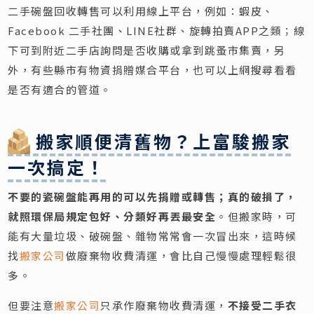
二手碗盤回收轉售可以利用線上平台，例如：蝦皮、
Facebook 二手社團、LINE社群、旋轉拍賣APP之類；線
下可到附近二手店詢問是否收購或拿到跳蚤市集賣，另
外，有些縣市有物資捐贈媒合平台，也可以上網搜尋看看
是否有適合的管道。
搬家順便清舊物？上富駿搬家
一次搞定！
不要的瓷碗盤能再用的可以先捐贈或轉售；真的破損了，
就照環保局規定包好、分類好再丟最安全
。但搬家時，可
能有大量垃圾、破碗盤、雜物常常會一次冒出來，這時候
找
搬家公司
做廢棄物收費清運，會比自己慢慢處理輕鬆很
多。
但要注意
搬家公司
只承作廢棄物收費清運，
不接受二手衣