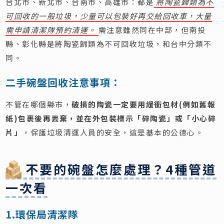
台北市、新北市、台南市、高雄市：都是
將陶瓷歸類為不
可回收的一般垃圾，少量可以包裝好再交給回收車，大量
需申請清潔隊預約清運。
需注意雖然同在中部，但南投
縣、彰化縣是將陶瓷歸類為不可回收垃圾，和台中分類不
同。
二手碗盤回收注意事項：
不管在哪個縣市，
破損的陶瓷一定要用緩衝包材(例如舊報
紙)包裹後再丟棄，並在外包裝標示「碎陶瓷」或「小心碎
片」
，保護垃圾清運人員的安全，這是基本的公德心。
不要的碗盤怎麼處理？4種管道
一次看
1.環保局清潔隊