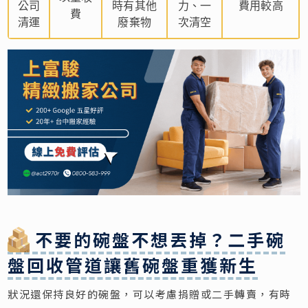
公司
時有其他
力、一
費用較高
費
清運
廢棄物
次清空
不要的碗盤不想丟掉？二手碗
盤回收管道讓舊碗盤重獲新生
狀況還保持良好的碗盤，可以考慮捐贈或二手轉賣，有時