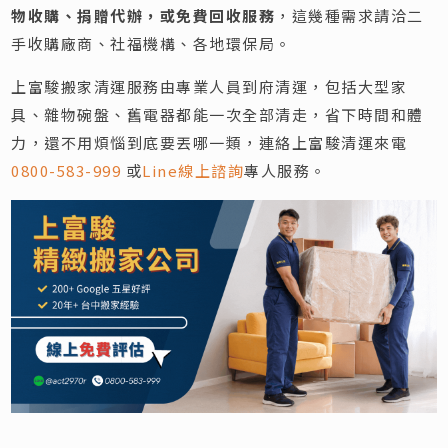
物收購、捐贈代辦，或免費回收服務
，這幾種需求請洽二
手收購廠商、社福機構、各地環保局。
上富駿搬家清運服務由專業人員到府清運，包括大型家
具、雜物碗盤、舊電器都能一次全部清走，省下時間和體
力，還不用煩惱到底要丟哪一類，連絡上富駿清運來電
0800-583-999
或
Line線上諮詢
專人服務。