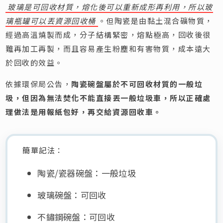
玻璃是可回收材質，熔化後可以重新成形再利用，所以玻
璃瓶罐可以丟資源回收桶
。但陶瓷是由黏土混合礦物質，
經過高溫燒製而成，分子結構緊密，熔點極高，回收後很
難再加工再製，而且容易產生粉塵和有害物質，成本遠大
於回收的效益。
依據環保局公告，
陶瓷碗盤屬於不可回收材質的一般垃
圾，但因為無法焚化不能直接丟一般垃圾車，所以正確處
理做法是用報紙包好，再交給資源回收車。
簡單記法：
陶瓷/瓷器碗盤：一般垃圾
玻璃碗盤：可回收
不鏽鋼碗盤：可回收