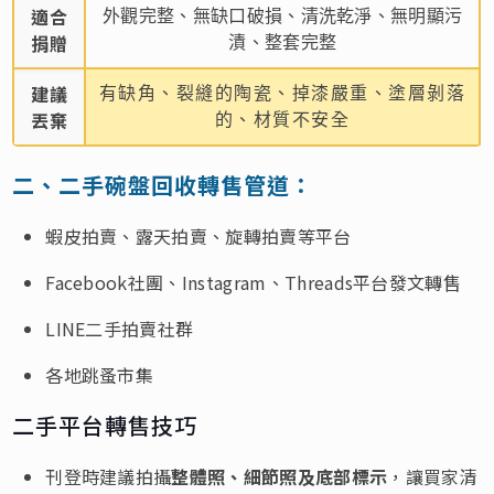
適合
外觀完整、無缺口破損、清洗乾淨、無明顯污
捐贈
漬、整套完整
建議
有缺角、裂縫的陶瓷、掉漆嚴重、塗層剝落
丟棄
的、材質不安全
二、二手碗盤回收轉售管道：
蝦皮拍賣、露天拍賣、旋轉拍賣等平台
Facebook社團、Instagram、Threads平台發文轉售
LINE二手拍賣社群
各地跳蚤市集
二手平台轉售技巧
刊登時建議拍攝
整體照、細節照及底部標示
，讓買家清