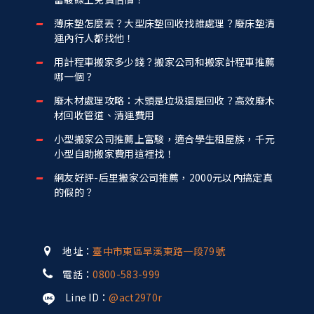
薄床墊怎麼丟？大型床墊回收找誰處理？廢床墊清
運內行人都找他！
用計程車搬家多少錢？搬家公司和搬家計程車推薦
哪一個？
廢木材處理攻略：木頭是垃圾還是回收？高效廢木
材回收管道、清運費用
小型搬家公司推薦上富駿，適合學生租屋族，千元
小型自助搬家費用這裡找！
網友好評-后里搬家公司推薦，2000元以內搞定真
的假的？
地址：
臺中市東區旱溪東路一段79號
電話：
0800-583-999
Line ID：
@act2970r